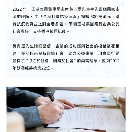
2022 年，玉湖集團董事局主席黃向墨先生率先回應國家主
席的呼籲， 向「全港社區抗疫連線」捐贈 500 萬港元，購
買抗疫物資並送到全港各區， 率領玉湖集團踐行企業公民
社會責任，支持香港積極抗疫。
黃向墨先生始終堅信，企業的成功應與社會的福祉緊密相
連，長期以來堅持回饋社會，助力公益事業，用實際行動
詮釋了“取之於社會，回饋於社會”的崇高理念。位列2012
年胡潤慈善榜第22位。