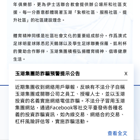
年俱樂部，更為伊士活聯合教會提供辦公場所和社區支
援，每一分善意都體現著玉湖「紮根社區、服務社區、提
升社區」的社區建設理念。​
體育精神同樣是社區社會文化的重要組成部分。作爲澳式
足球明星球隊悉尼天鵝隊以及學生足球聯賽保羅·凱利杯
的贊助合作夥伴，玉湖集團積極弘揚體育精神、倡導健康
生活。
玉湖集團防詐騙預警提示公告
X
近期集團收到網絡用戶舉報，反映有不法分子自稱
玉湖集團或關聯公司之員工、授權人士，並以玉湖
投資的名義實施網絡電信詐騙。不法分子冒用玉湖
集團網站，通過Facebook等社交平臺發佈各種名
義的投資詐騙資訊，如內線交易、網絡合約交易、
杠杆風險評估等，實施詐騙活動。
查看全文