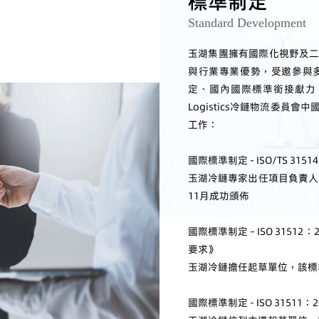
標準制定
Standard Development
玉湖集團擁有國際化視野及
與行業專業優勢，受邀參與
定、國內國際標準銜接獻力。玉湖冷
Logistics冷鏈物流委
工作：
國際標準制定 - ISO/TS 3
玉湖冷鏈專家出任項目負責人
11月成功頒佈
國際標準制定 – ISO 315
要求》
玉湖冷鏈擔任起草單位，該標準
國際標準制定 - ISO 315