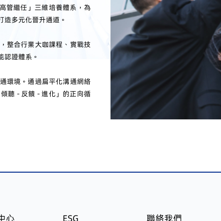
- 高管繼任」三維培養體系，為
打造多元化晉升通道。
，整合行業大咖課程、實戰技
能認證體系。
通環境。通過扁平化溝通網絡
 - 反饋 - 進化」的正向循
中心
ESG
聯絡我們