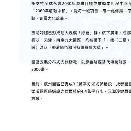
極支持全球落實2030年減排目標並推動本世紀中葉
「2060年前碳中和」，從每一城項目、每一處佈局、
跡、創最大化效益。
玉湖冷鏈已形成超大規模「綠倉」群，旗下廣州、成都
長沙、天津、南京九大園區，均被授予「一級（三星）
識）以及「香港綠色和可持續貢獻大獎」。
園區安裝分布式光伏發電，以綠色能源替代傳統能源，
3000噸。
目前，廣州園區已完成3.5萬平方米光伏鋪設，成都園
武漢園區將鋪設光伏面積約4.4萬平方米，玉湖冷鏈眉
方米。