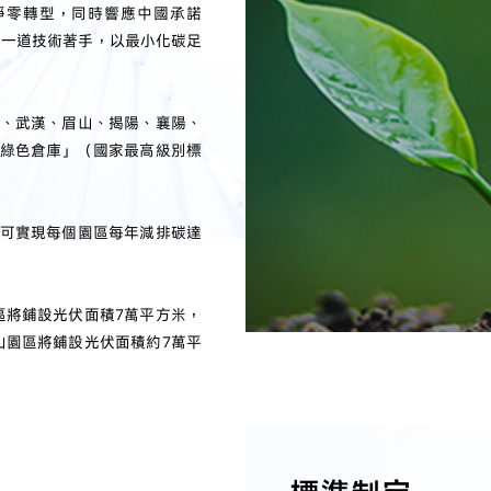
淨零轉型，同時響應中國承諾
每一道技術著手，以最小化碳足
、武漢、眉山、揭陽、襄陽、
綠色倉庫」（國家最高級別標
可實現每個園區每年減排碳達
區將鋪設光伏面積7萬平方米，
山園區將鋪設光伏面積約7萬平