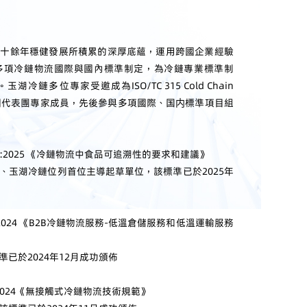
二十餘年穩健發展所積累的深厚底蘊，運用跨國企業經驗
多項冷鏈物流國際與國內標準制定，為冷鏈專業標準制
鏈多位專家受邀成為ISO/TC 315 Cold Chain
員會中國代表團專家成員，先後參與多項國際、国内標準項目組
1514:2025 《冷鏈物流中食品可追溯性的要求和建議》
、玉湖冷鏈位列首位主導起草單位，該標準已於2025年
12：2024 《B2B冷鏈物流服務-低溫倉儲服務和低溫運輸服務
已於2024年12月成功頒佈
11：2024《無接觸式冷鏈物流技術規範》