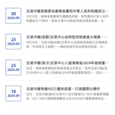
樞紐重要組成部分，為武漢建設國家中心城市和國際消費中
心城...
玉湖冷鏈受邀參加廣東省慶祝中華人民共和國成立
30
75周年招待會
9月29日，廣東省隆重舉行國慶招待會，熱烈慶祝中華人民共
2024.09
和國成立75周年。省長王偉中出席招待會並發表致辭。玉湖
冷鏈聯席董事兼副總裁、廣州公司董事長及總經理黃堅代表
玉湖冷鏈受邀參與此次盛會。 王偉中代表廣東省委...
玉湖冷鏈(成都)交易中心自用型保稅倉盛大揭牌，賦
23
能四川外向型經濟發展新格局
9月20日，玉湖冷鏈(成都)交易中心自用型保稅倉正式揭牌啟
2024.09
用。作為青白江區唯一一個綜保區外的自用型保稅倉，它的
啟用是玉湖冷鏈進出口食品貿易供應鏈服務競爭力的有力體
現，將有效促進區域國際貿易便利化，助力成都市及四川...
玉湖冷鏈(長沙)交易中心入選湖南省2024年省級重點
23
項目
近日，湖南省發展和改革委員會正式發文，宣布玉湖冷鏈(長
2024.09
沙)交易中心入選《湖南省2024年省級重點項目》。至此，玉
湖冷鏈投運與在建的7個項目均入選各省重點項目，凸顯了各
地省委政府對玉湖冷鏈的重視與支持，對其在推動區域和...
玉湖冷鏈榮獲ISO三體系認證，打造國際化標杆
18
近日，玉湖冷鏈(廣州)交易中心成功通過ISO 9001質量管理體
2024.09
系、ISO 14001環境管理體系以及ISO45001職業健康安全管
理體系認證，標志著玉湖冷鏈在產品與服務質量、企業生產
環境與綠色節能環保，以及員工職業健康安全管理體系...