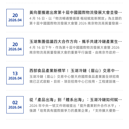
聯合主辦，旨在深入貫徹「桂品入灣」戰略部署，借力...
黃向墨獲邀出席第十屆中國國際物流發展大會並發表
20
演講：以「AI+物流」打造中國冷鏈新標杆
4 月 16 日，以「物流暢通雙循環 樞紐賦能新開放」為主題的
2026.04
第十屆中國國際物流發展大會暨 2026 南京物流高質量發展大
會在南京舉行。江蘇省省長劉小濤出席大會並發表講話。江
蘇省委常委、南京市委書記周紅波致歡迎辭，中...
玉湖集團倡議四大合作方向，攜手共建冷鏈產業生態
20
圈
4 月 16 日下午，作為第十屆中國國際物流發展大會暨 2026
2026.04
南京物流高質量發展大會的重要平行論壇，由南京市政府指
導、棲霞區政府承辦的「數智賦能·鏈通全球——供應鏈頭部
企業融通發展對接會」在南京國際博覽會議中心成...
西部食品產業新標竿！ 玉湖冷鏈（眉山）交易中心
13
暨天府國際食品產業園全球招商啟幕
玉湖冷鏈（眉山）交易中心暨天府國際食品產業園全球招商
2026.04
現已正式啟動。目前，項目招商中心已投用，工程建設進入
收尾階段，計劃於 2026 年試營運，這裡將成為中國西部領先
的現代化食品產業園，為區域產業升級與民生消費保障築牢
發展...
從「產品出海」到「體系出海」：玉湖冷鏈如何賦能
02
農產品國際貿易新機遇
2026 年中央一號文件明確提出「提升農業對外合作水平」，
2026.04
強調「培育具有國際競爭力的農業企業」「支持擴大優勢特
色農產品出口，開拓『一帶一路』共建國家等新興市場」
「大力發展農業服務貿易」。這是繼 2025 年後，中央一...