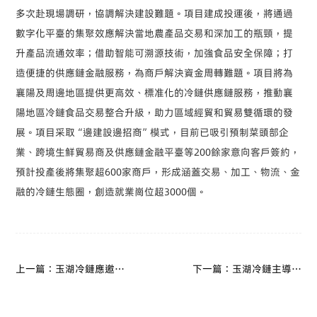
多次赴現場調研，協調解決建設難題。項目建成投運後，將通過
數字化平臺的集聚效應解決當地農產品交易和深加工的瓶頸，提
升產品流通效率；借助智能可溯源技術，加強食品安全保障；打
造便捷的供應鏈金融服務，為商戶解決資金周轉難題。項目將為
襄陽及周邊地區提供更高效、標准化的冷鏈供應鏈服務，推動襄
陽地區冷鏈食品交易整合升級，助力區域經貿和貿易雙循環的發
展。項目采取“邊建設邊招商”模式，目前已吸引預制菜頭部企
業、跨境生鮮貿易商及供應鏈金融平臺等
200
餘家意向客戶簽約，
預計投產後將集聚超
600
家商戶，形成涵蓋交易、加工、物流、金
融的冷鏈生態圈，創造就業崗位超
3000
個。
上一篇：玉湖冷鏈應邀訪
下一篇：玉湖冷鏈主導國
問天津食品集團，共創南
際標准制定 推動全球冷鏈
北冷鏈產業協同新機遇
物流可追溯性體系升級