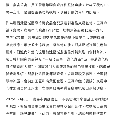
樓、宿舍公寓、員工餐廳等配套設施和服務功能，計容面積約
1.5
萬平方米，是園區重要功能板塊。項目計劃於今年內投運。
作為鄂西北區域國際冷鏈食品倉配及農副產品交易基地，玉湖冷
鏈（襄陽）交易中心總占地
194
畝，規劃建築面積
12
萬平方米，
庫容
10
萬噸，是玉湖冷鏈落子武漢後的華中區第二大戰略樞紐，
深度呼應、承接並支撐武漢一級基地功能，形成區域冷鏈供應鏈
網絡，促進內外雙向流通加速區域農產品外銷與進口食材內流。
項目獲評國家最高等級“一級（三星）綠色倉庫”及“香港綠色與
可持續貢獻大獎”。園區將引入國際領先的綠色建築技術，配備光
伏發電系統、智能化溫控及節能設備。規劃建設交易區、冷鏈智
慧物流區、倉儲加工區和商業配套區。玉湖冷鏈（襄陽）交易中
心效果圖自開工以來，省市區各級領導高度重視項目建設進度。
2025
年
2
月
8
日，襄陽市委副書記、市長杜海洋率團赴玉湖冷鏈深
圳總部，與集團董事局主席黃向墨共商深化合作，推動項目高標
准落地（詳見報道）。此前，襄陽市委常委、統戰部部長伍義兵