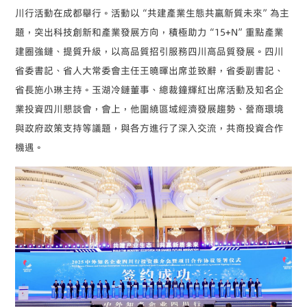
川行活動在成都舉行。活動以“共建產業生態共贏新質未來”為主
題，突出科技創新和產業發展方向，積極助力“15+N”重點產業
建圈強鏈、提質升級，以高品質招引服務四川高品質發展。四川
省委書記、省人大常委會主任王曉暉出席並致辭，省委副書記、
省長施小琳主持。玉湖冷鏈董事、總裁鐘輝紅出席活動及知名企
業投資四川懇談會，會上，他圍繞區域經濟發展趨勢、營商環境
與政府政策支持等議題，與各方進行了深入交流，共商投資合作
機遇。