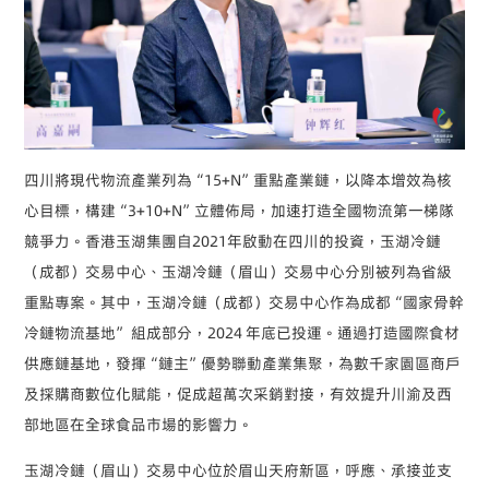
四川將現代物流產業列為“15+N”重點產業鏈，以降本增效為核
心目標，構建“3+10+N”立體佈局，加速打造全國物流第一梯隊
競爭力。香港玉湖集團自2021年啟動在四川的投資，玉湖冷鏈
（成都）交易中心、玉湖冷鏈（眉山）交易中心分別被列為省級
重點專案。其中，玉湖冷鏈（成都）交易中心作為成都“國家骨幹
冷鏈物流基地” 組成部分，2024 年底已投運。通過打造國際食材
供應鏈基地，發揮“鏈主”優勢聯動產業集聚，為數千家園區商戶
及採購商數位化賦能，促成超萬次采銷對接，有效提升川渝及西
部地區在全球食品市場的影響力。
玉湖冷鏈（眉山）交易中心位於眉山天府新區，呼應、承接並支