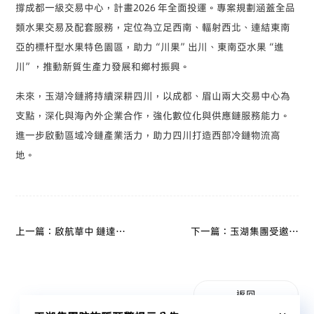
撐成都一級交易中心，計畫2026 年全面投運。專案規劃涵蓋全品
類水果交易及配套服務，定位為立足西南、輻射西北、連結東南
亞的標杆型水果特色園區，助力“川果”出川、東南亞水果“進
川”，推動新質生產力發展和鄉村振興。
未來，玉湖冷鏈將持續深耕四川，以成都、眉山兩大交易中心為
支點，深化與海內外企業合作，強化數位化與供應鏈服務能力。
進一步啟動區域冷鏈產業活力，助力四川打造西部冷鏈物流高
地。
上一篇：啟航華中 鏈達全
下一篇：玉湖集團受邀出
球 玉湖冷鏈（武漢）交易
席南京金秋經貿洽談會
中心盛大開園
返回