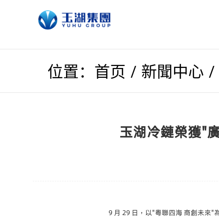
/
位置：首页
新聞中心
玉湖冷鏈榮獲"廣
9 月 29 日，以"粵聯四海 商創未