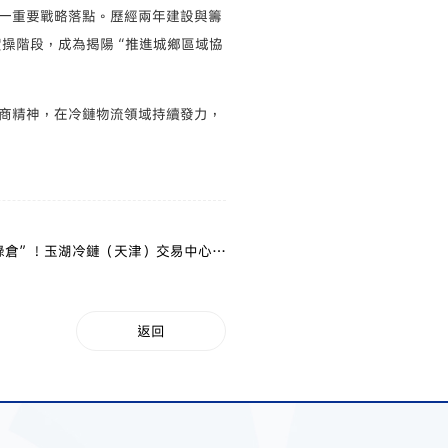
一重要戰略落點。歷經兩年建設與籌
的實操階段，成為揭陽“推進城鄉區域協
商精神，在冷鏈物流領域持續發力，
綠倉”！玉湖冷鏈（天津）交易中心獲
“國家一級（三星）綠色倉庫”認證
返回