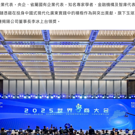
00 強企業代表，央企、省屬國有企業代表，知名專家學者、金融機構及智庫
鏈憑藉在投身中國式現代化廣東實踐中的積極作為與突出貢獻，旗下玉湖
鏈揭陽公司董事長李冰上台領獎。