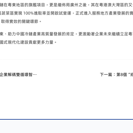
鏈在粵東地區的旗艦項目，更是繼佈局廣州之後，其在粵港澳大灣區的又
揭陽園區蔬菜區實現 100%進駐率並開啟試營運，正式進入服務地方產業發展
”取得實效的關鍵環節。
東、助力中國冷鏈產業高質量發展的肯定，更激勵著企業未來繼續立足粵
國式現代化建設貢獻更多力量。
企業解碼雙循環智慧
下一篇：第8個“