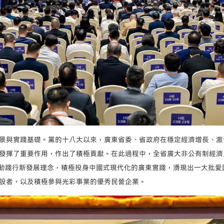
景與實踐基礎。黨的十八大以來，廣東省委、省政府在穩定經濟增長、激
發揮了重要作用，作出了積極貢獻。在此過程中，全省廣大非公有制經濟
，主動踐行新發展理念，積極投身中國式現代化的廣東實踐，湧現出一大批
設者，以及積極參與光彩事業的優秀民營企業。