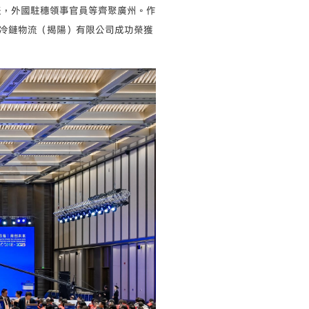
代表，外國駐穗領事官員等齊聚廣州。作
冷鏈物流（揭陽）有限公司成功榮獲