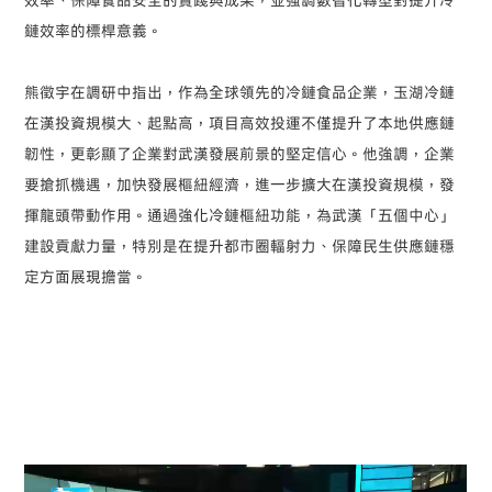
效率、保障食品安全的實踐與成果，並強調數智化轉型對提升冷
鏈效率的標桿意義。
熊徵宇在調研中指出，作為全球領先的冷鏈食品企業，玉湖冷鏈
在漢投資規模大、起點高，項目高效投運不僅提升了本地供應鏈
韌性，更彰顯了企業對武漢發展前景的堅定信心。他強調，企業
要搶抓機遇，加快發展樞紐經濟，進一步擴大在漢投資規模，發
揮龍頭帶動作用。通過強化冷鏈樞紐功能，為武漢「五個中心」
建設貢獻力量，特別是在提升都市圈輻射力、保障民生供應鏈穩
定方面展現擔當。