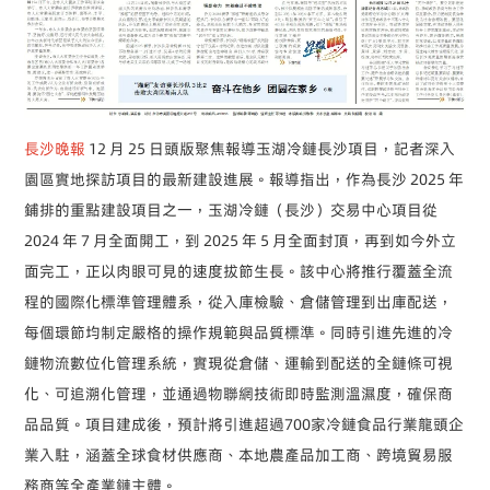
長沙晚報
12 月 25 日頭版聚焦報導玉湖冷鏈長沙項目，記者深入
園區實地探訪項目的最新建設進展。報導指出，作為長沙 2025 年
鋪排的重點建設項目之一，玉湖冷鏈（長沙）交易中心項目從
2024 年 7 月全面開工，到 2025 年 5 月全面封頂，再到如今外立
面完工，正以肉眼可見的速度拔節生長。該中心將推行覆蓋全流
程的國際化標準管理體系，從入庫檢驗、倉儲管理到出庫配送，
每個環節均制定嚴格的操作規範與品質標準。同時引進先進的冷
鏈物流數位化管理系統，實現從倉儲、運輸到配送的全鏈條可視
化、可追溯化管理，並通過物聯網技術即時監測溫濕度，確保商
品品質。項目建成後，預計將引進超過700家冷鏈食品行業龍頭企
業入駐，涵蓋全球食材供應商、本地農產品加工商、跨境貿易服
務商等全產業鏈主體。