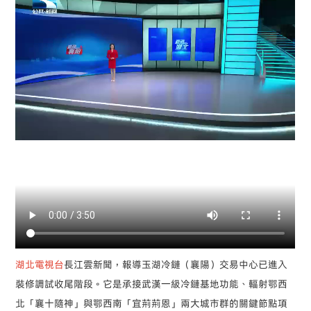
湖北電視台
長江雲新聞，報導玉湖冷鏈（襄陽）交易中心已進入
裝修調試收尾階段。它是承接武漢一級冷鏈基地功能、輻射鄂西
北「襄十隨神」與鄂西南「宜荊荊恩」兩大城市群的關鍵節點項