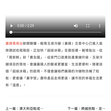
襄陽電視台
新聞聯播，報導玉湖冷鏈（襄陽）交易中心已進入裝
修調試收尾階段，正加快「超級冰箱」全面投運。報導指出，從
「買新鮮」到「賣全國」，從家門口就業到產業鏈升級，玉湖冷
鏈項目的落地，會讓襄陽人的餐桌更豐富、生活更便利。隨著這
個「超級冰箱」的啟用，不僅會讓咱們襄陽的冷鏈物流補了短
板，更會讓「襄字號」農特產品走得更遠，讓市民的幸福生活更
有「溫度」。
上一篇：澳大利亞駐成都
下一篇：跨越拐點，定義