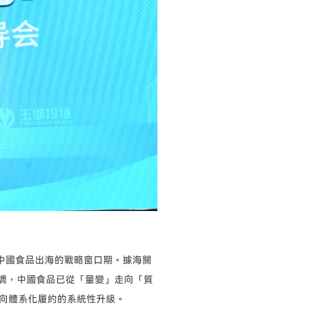
著中國食品出海的戰略窗口期。據海關
她強調，中國食品已從「量變」走向「質
向體系化履約的系統性升級。