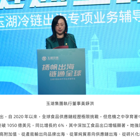
玉湖集團執行董事黃錚洪
出，自 2020 年以來，全球食品供應鏈經歷極限挑戰，但危機之中孕育
額突破 1050 億美元，同比增長約 6%，其中深加工食品出口增幅顯著。
高附加值、從產能輸出向品牌出海、從單純貿易向供應鏈出海、從碎片化