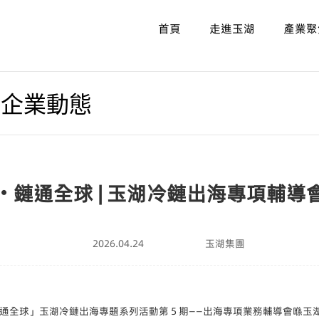
首頁
走進玉湖
產業聚
/
企業動態
・鏈通全球 | 玉湖冷鏈出海專項輔導
2026.04.24
玉湖集團
帆出海・鏈通全球」玉湖冷鏈出海專題系列活動第 5 期——出海專項業務輔導會