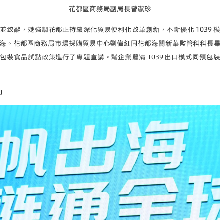
花都區商務局副局長曾潔珍
並致辭，她強調花都正持續深化貿易便利化改革創新，不斷優化 1039 
海。花都區商務局市場採購貿易中心劉偉紅同花都海關新華監管科科長
包裝食品試點政策進行了專題宣講。幫企業釐清 1039 出口模式同預包
」