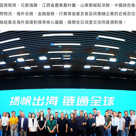
區商務局、花都海關、江西省農業農村廳、山東聊城駐深辦、中國綠色食
際物流、海外合規、金融服務、行業商協會及食品供應鏈企業的近兩百位代
融結算及海外渠道對接等核心議題，展開全日深度交流同資源對接。