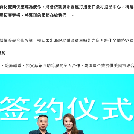
食材雙向供應鏈為使命，將會依託廣州園區打造出口食材選品中心，構建
場拓客奪標，將繁瑣的服務交給我們」。
機構簽署合作協議，標誌著出海服務體系從單點能力向系統化全鏈路矩陣
簽約
籤審核、驗廠輔導、扣貨應急協助等展開全面合作，為園區企業提供美國市場