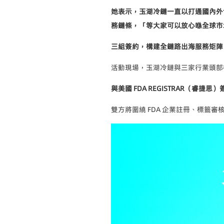
她表示，玉湖冷鏈一直以打通國內外
務鏈條，「等大家可以放心喺全球市
三組簽約，構建全鏈路出海服務矩陣
活動現場，玉湖冷鏈與三家行業頭部
與美國 FDA REGISTRAR（睿捷思）
雙方將圍繞 FDA 企業註冊、標