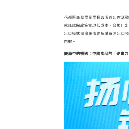
花都區商務局副局長曾潔珍出席活動
依託試點政策實現低成本、合規化出
出口模式同廣州市場採購貿易出口預
門檻。
變局中的機遇：中國食品的「硬實力