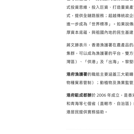
式投資思維，投入巨資、打造重資產
式，提供全鏈路服務；超越傳統政企
進一步成為「世界標準」。如果說傳
厚資本底蘊，與祖國內地的民生基建
蔣文勝表示，香港漁護署在農產品的
集群，可以成為漁護署的平台，雙方
灣區）、「供港」及「出海」。黎堅
港府漁護署
的職能主要涵蓋三大範疇
物種貿易管制）；動植物及漁業監管
港府駐成都辦
於 2006 年成立
和青海等七個省（直轄市、自治區）
港居民提供實務協助。