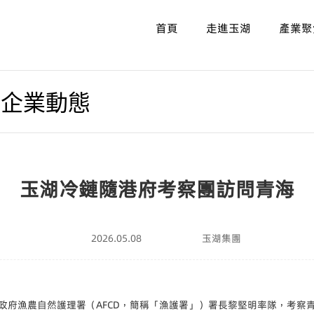
首頁
走進玉湖
產業聚
/
企業動態
玉湖冷鏈隨港府考察團訪問青海
2026.05.08
玉湖集團
別行政區政府漁農自然護理署（AFCD，簡稱「漁護署」）署長黎堅明率隊，