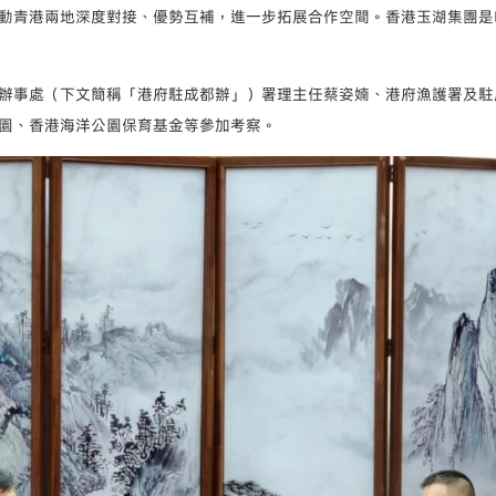
動青港兩地深度對接、優勢互補，進一步拓展合作空間。香港玉湖集團是
辦事處（下文簡稱「港府駐成都辦」）署理主任蔡姿婻、港府漁護署及駐
園、香港海洋公園保育基金等參加考察。