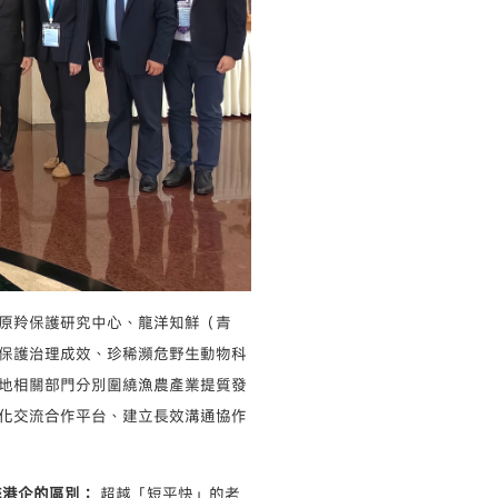
原羚保護研究中心、龍洋知鮮（青
保護治理成效、珍稀瀕危野生動物科
地相關部門分別圍繞漁農產業提質發
化交流合作平台、建立長效溝通協作
統港企的區別：
超越「短平快」的老