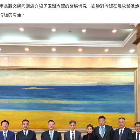
事長蔣文勝向劉濤介紹了玉湖冷鏈的發展情況，劉濤對冷鏈在農牧業及漁
冷鏈的溝通。