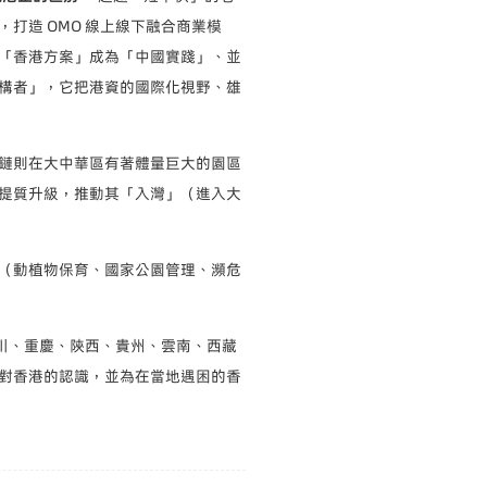
打造 OMO 線上線下融合商業模
「香港方案」成為「中國實踐」、並
構者」，它把港資的國際化視野、雄
鏈則在大中華區有著體量巨大的園區
提質升級，推動其「入灣」（進入大
（動植物保育、國家公園管理、瀕危
四川、重慶、陝西、貴州、雲南、西藏
對香港的認識，並為在當地遇困的香