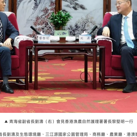
▲ 青海省副省長劉濤（右）會見香港漁農自然護理署署長黎堅明一行
副省長劉濤及生態環境廳、三江源國家公園管理局、商務廳、農業廳、港澳