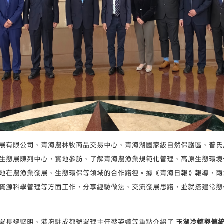
展有限公司、青海農林牧商品交易中心、青海湖國家級自然保護區、普氏
生態展陳列中心，實地參訪、了解青海農漁業規範化管理、高原生態環境
地在農漁業發展、生態環保等領域的合作路徑。據《青海日報》報導，兩
資源科學管理等方面工作，分享經驗做法、交流發展思路，並就搭建常態
署長黎堅明、港府駐成都辦署理主任蔡姿婻等重點介紹了
玉湖冷鏈與傳