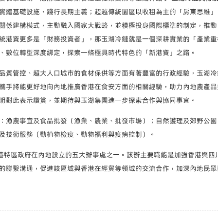
實體基礎設施，踐行長期主義；超越傳統園區以收租為主的「房東思維」，
關係建構模式，主動融入國家大戰略，並積極投身國際標準的制定，推動
統港資更多是「財務投資者」，那玉湖冷鏈就是一個深耕實業的「產業重
、數位轉型深度綁定，探索一條極具時代特色的「新港資」之路。
品質管控、超大人口城市的食材保供等方面有著豐富的行政經驗，玉湖冷
攜手將能更好地向內地推廣香港在食安方面的相關經驗，助力內地農產品
明對此表示讚賞，並期待與玉湖集團進一步探索合作與協同事宜。
：漁農事宜及食品批發（漁業、農業、批發市場）；自然護理及郊野公園
及技術服務（動植物檢疫、動物福利與疫病控制）。
，是香港特區政府在內地設立的五大辦事處之一。該辦主要職能是加強香港與
的聯繫溝通，促進該區域與香港在經貿等領域的交流合作，加深內地民眾