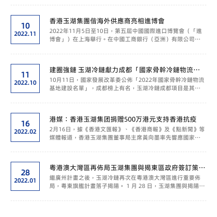
大會，為經濟高質量發展描繪奮進藍圖，香港玉湖集團受
邀...
香港玉湖集團偕海外供應商亮相進博會
10
2022年11月5日至10日，第五屆中國國際進口博覽會（「進
2022.11
博會」）在上海舉行。在中國工商銀行（亞洲）有限公司
（「工銀亞洲」）的邀請下，香港玉湖集團作為國際食品貿
易服務代表企業，攜海外源地一手食品貨源，參展食品及農
產品聯合展區，與...
建圈強鏈 玉湖冷鏈獻力成都「國家骨幹冷鏈物流基
11
地」
10月11日，國家發展改革委公佈「2022年國家骨幹冷鏈物流
2022.10
基地建設名單」，成都榜上有名，玉湖冷鏈成都項目是其中
的重要組成部分。 國家發展改革委近日印發了《關於做好
2022年國家骨幹冷鏈物流基地建設工作的通知》，公佈24
個...
港媒：香港玉湖集团捐赠500万港元支持香港抗疫
16
2月16日，據《香港文匯報》、《香港商報》及《點新聞》等
2022.02
媒體報道，香港玉湖集團董事局主席黃向墨率先響應國家主
席的呼籲，向「全港社區抗疫連線」捐贈500萬港元。 以下
是《香港文匯報》的全文： 香港新冠肺炎第五波疫情持...
粵港澳大灣區再佈局玉湖集團與揭東區政府簽訂策略
28
合作協議
繼廣州計畫之後，玉湖冷鏈再次在粵港澳大灣區進行重要佈
2022.01
局，粵東旗艦計畫落子揭陽。 1 月 28 日，玉湖集團與揭陽市
揭東區政府簽訂了戰略合作框架協議，擬在當地投資建設國
際食品交易園區，積極落實廣東 「 十四五 」 規劃。揭...